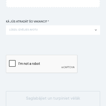
KĀ JŪS ATRADĀT ŠO VAKANCI? *
LŪDZU, IZVĒLIES AVOTU