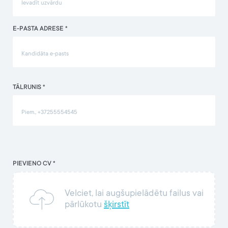
E-PASTA ADRESE *
TĀLRUNIS *
PIEVIENO CV *
Velciet, lai augšupielādētu failus vai
pārlūkotu
šķirstīt