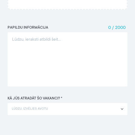
PAPILDU INFORMĀCIJA
0
/
2000
KĀ JŪS ATRADĀT ŠO VAKANCI? *
LŪDZU, IZVĒLIES AVOTU