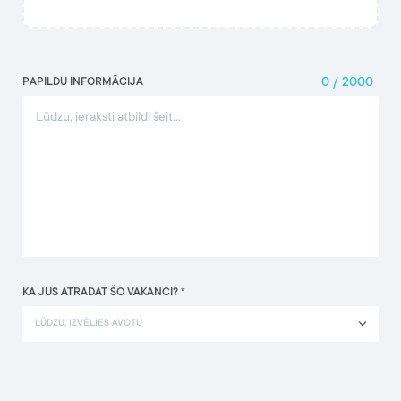
PAPILDU INFORMĀCIJA
0
/
2000
KĀ JŪS ATRADĀT ŠO VAKANCI? *
LŪDZU, IZVĒLIES AVOTU