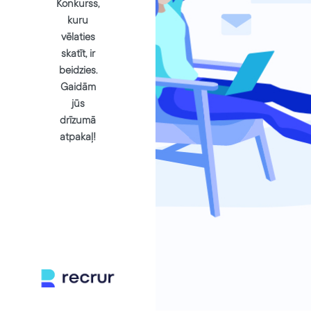
Konkurss,
kuru
vēlaties
skatīt, ir
beidzies.
Gaidām
jūs
drīzumā
atpakaļ!