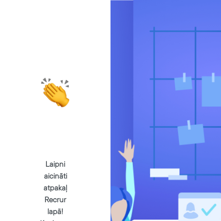
Laipni
aicināti
atpakaļ
Recrur
lapā!