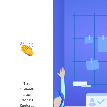
Tere
tulemast
tagasi
Recrur’i!
Konkurss,