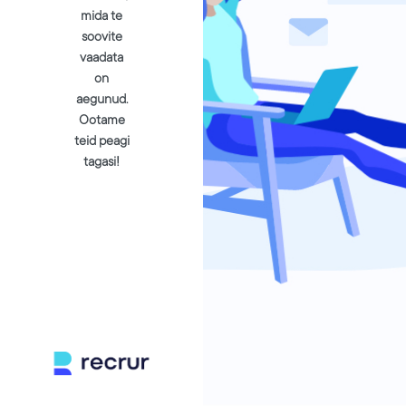
mida te
soovite
vaadata
on
aegunud.
Ootame
teid peagi
tagasi!