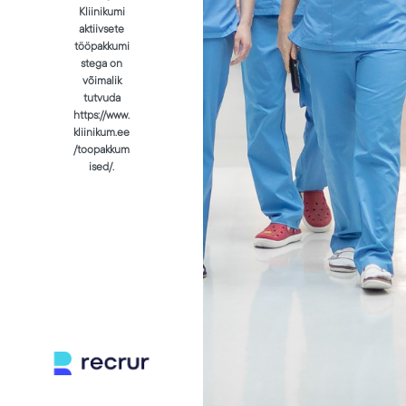
Kliinikumi
aktiivsete
tööpakkumi
stega on
võimalik
tutvuda
https://www.
kliinikum.ee
/toopakkum
ised/.