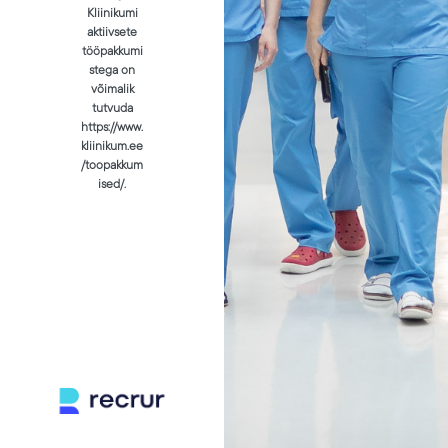
Kliinikumi
aktiivsete
tööpakkumi
stega on
võimalik
tutvuda
https://www.
kliinikum.ee
/toopakkum
ised/.