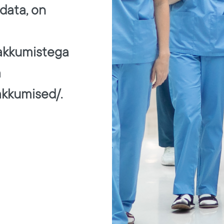
data, on
pakkumistega
a
akkumised/.