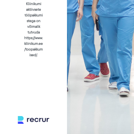
Kliinikumi
aktiivsete
tööpakkumi
stega on
võimalik
tutvuda
https://www.
kliinikum.ee
/toopakkum
ised/.