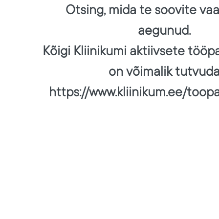
Otsing, mida te soovite va
aegunud.
Kõigi Kliinikumi aktiivsete töö
on võimalik tutvud
https://www.kliinikum.ee/toop