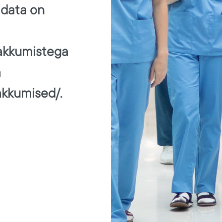
adata on
pakkumistega
a
akkumised/.