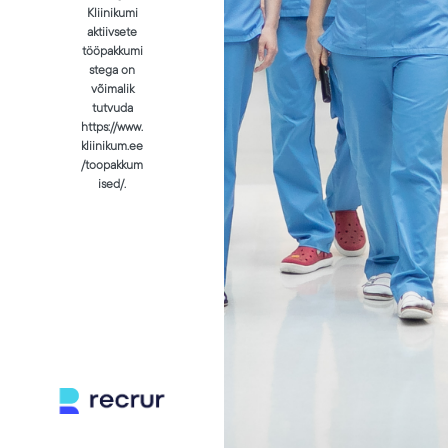
Kliinikumi
aktiivsete
tööpakkumi
stega on
võimalik
tutvuda
https://www.
kliinikum.ee
/toopakkum
ised/.