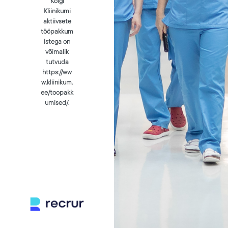
Kõigi
Kliinikumi
aktiivsete
tööpakkum
istega on
võimalik
tutvuda
https://ww
w.kliinikum.
ee/toopakk
umised/.