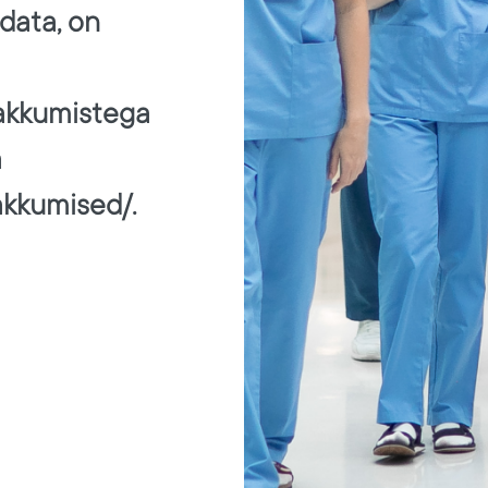
data, on
pakkumistega
a
akkumised/.