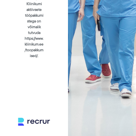
Kliinikumi
aktiivsete
tööpakkumi
stega on
võimalik
tutvuda
https://www.
kliinikum.ee
/toopakkum
ised/.