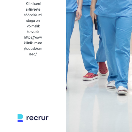
Kliinikumi
aktiivsete
tööpakkumi
stega on
võimalik
tutvuda
https://www.
kliinikum.ee
/toopakkum
ised/.