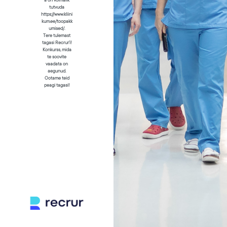
a on võimalik
tutvuda
https://www.kliini
kum.ee/toopakk
umised/.
Tere tulemast
tagasi Recrur’i!
Konkurss, mida
te soovite
vaadata on
aegunud.
Ootame teid
peagi tagasi!