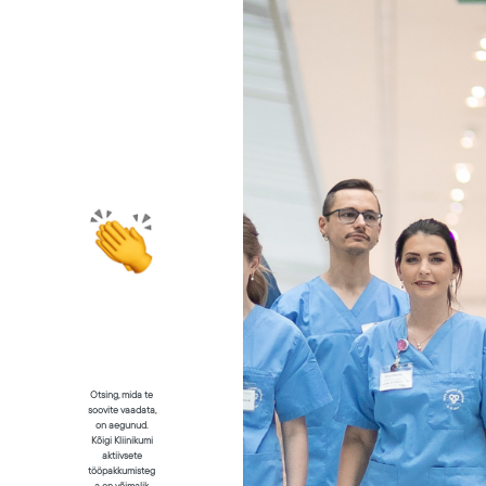
Otsing, mida te
soovite vaadata,
on aegunud.
Kõigi Kliinikumi
aktiivsete
tööpakkumisteg