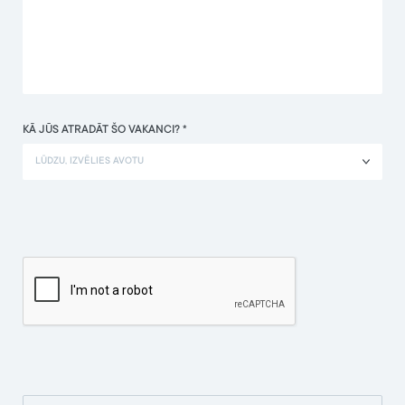
KĀ JŪS ATRADĀT ŠO VAKANCI? *
LŪDZU, IZVĒLIES AVOTU