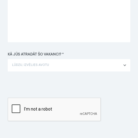
KĀ JŪS ATRADĀT ŠO VAKANCI? *
LŪDZU, IZVĒLIES AVOTU