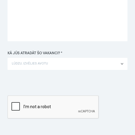
KĀ JŪS ATRADĀT ŠO VAKANCI? *
LŪDZU, IZVĒLIES AVOTU