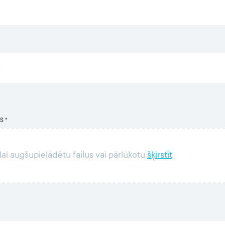
S *
 lai augšupielādētu failus vai pārlūkotu
šķirstīt