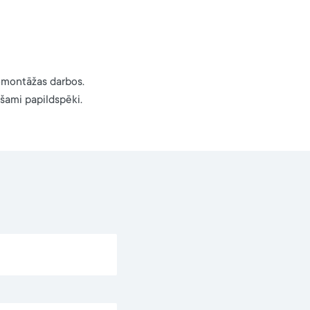
romontāžas darbos.
šami papildspēki.