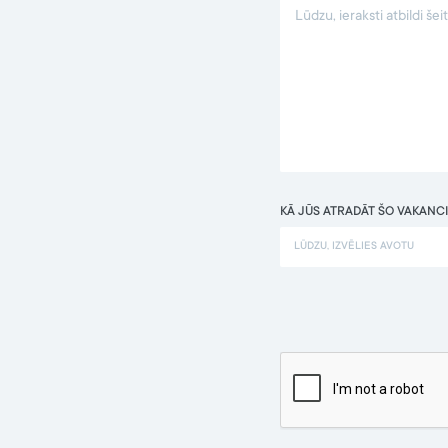
KĀ JŪS ATRADĀT ŠO VAKANCI
LŪDZU, IZVĒLIES AVOTU