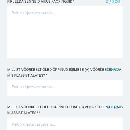
KIRJELDA SENISEID MUUSIKAÕPINGUID *
0
/
300
MILLIST VÕÕRKEELT OLED ÕPPINUD ESIMESE (A) VÕÕRKEELENA JA
0
/
50
MIS KLASSIST ALATES? *
MILLIST VÕÕRKEELT OLED ÕPPINUD TEISE (B) VÕÕRKEELENA JA MIS
0
/
50
KLASSIST ALATES? *