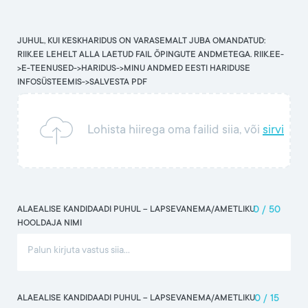
JUHUL, KUI KESKHARIDUS ON VARASEMALT JUBA OMANDATUD:
RIIK.EE LEHELT ALLA LAETUD FAIL ÕPINGUTE ANDMETEGA. RIIK.EE-
>E-TEENUSED->HARIDUS->MINU ANDMED EESTI HARIDUSE
INFOSÜSTEEMIS->SALVESTA PDF
Lohista hiirega oma failid siia, või
sirvi
ALAEALISE KANDIDAADI PUHUL -- LAPSEVANEMA/AMETLIKU
0
/
50
HOOLDAJA NIMI
ALAEALISE KANDIDAADI PUHUL -- LAPSEVANEMA/AMETLIKU
0
/
15