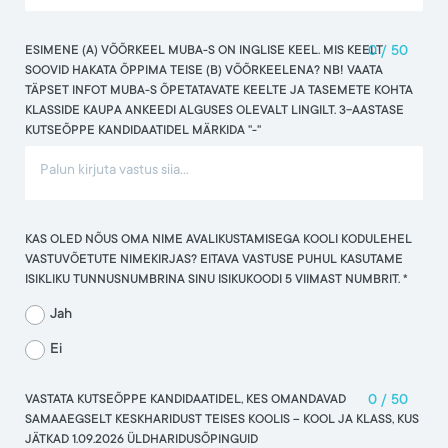
ESIMENE (A) VÕÕRKEEL MUBA-S ON INGLISE KEEL. MIS KEELT
0
/
50
SOOVID HAKATA ÕPPIMA TEISE (B) VÕÕRKEELENA? NB! VAATA
TÄPSET INFOT MUBA-S ÕPETATAVATE KEELTE JA TASEMETE KOHTA
KLASSIDE KAUPA ANKEEDI ALGUSES OLEVALT LINGILT. 3-AASTASE
KUTSEÕPPE KANDIDAATIDEL MÄRKIDA "-"
KAS OLED NÕUS OMA NIME AVALIKUSTAMISEGA KOOLI KODULEHEL
VASTUVÕETUTE NIMEKIRJAS? EITAVA VASTUSE PUHUL KASUTAME
ISIKLIKU TUNNUSNUMBRINA SINU ISIKUKOODI 5 VIIMAST NUMBRIT. *
Jah
Ei
VASTATA KUTSEÕPPE KANDIDAATIDEL, KES OMANDAVAD
0
/
50
SAMAAEGSELT KESKHARIDUST TEISES KOOLIS -- KOOL JA KLASS, KUS
JÄTKAD 1.09.2026 ÜLDHARIDUSÕPINGUID