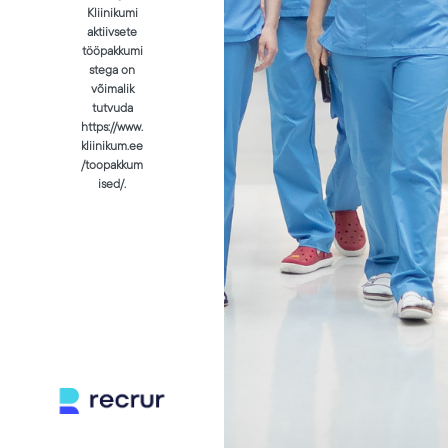
Kliinikumi
aktiivsete
tööpakkumi
stega on
võimalik
tutvuda
https://www.
kliinikum.ee
/toopakkum
ised/.