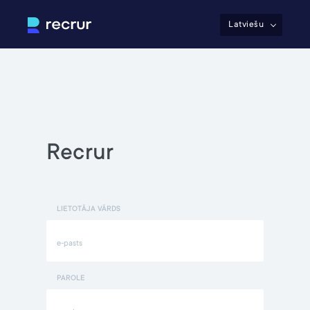
Latviešu
Recrur
LIETOTĀJA VĀRDS
PAROLE